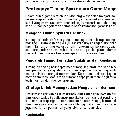
permainan yang dirancang untuk kejelasan dan efisiensi.
Pentingnya Timing Spin dalam Game Mahj
Dalam dunia game slot online, Mahjong Ways telah menjadi sal
dikembangkan oleh PG Soft, tidak hanya menawarkan visual yan
kunci yang membuat permainan ini begitu menarik adalah timin
keseluruhan pengalaman bermain serta kestabilan game itu send
Mengapa Timing Spin itu Penting?
Timing spin adalah faktor yang mempengaruhi seberapa sering
menang. Dalam Mahjong Ways, seperti halnya dengan slot onl
hasil. Namun, timing ketika pemain menekan tombol spin dapa
permainan tidak hanya lebih stabil tetapi juga lebih jelas dala
menarik dan dinamis tanpa mengurangi unsur keadilan.
Pengaruh Timing Terhadap Stabilitas dan Kejelasa
Timing spin yang baik dapat mengurangi lag atau jeda yang te
sesi permainan yang lebih lancar dan responsif. Ini penting 
setiap spin bisa sangat menentukan. Kejelasan hasil spin juga
memahami hasil dari setiap putaran tanpa perlu menunggu ter
lebih nyaman dan menyenangkan.
Strategi Untuk Meningkatkan Pengalaman Bermain
Untuk mendapatkan hasil maksimal dari setiap spin, pemain di
dan kapan waktu terbaik untuk melakukan spin sangat penting.
bisa sangat berpengaruh terhadap timing spin. Ketiga, bermain d
dan menjaga stabilitas permainan. Menggunakan semua strateg
juga menikmati permainan yang lebih lancar dan jelas.
Kesimpulan