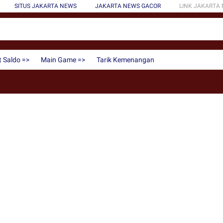
SITUS JAKARTA NEWS
JAKARTA NEWS GACOR
LINK JAKARTA
t Saldo =>
Main Game =>
Tarik Kemenangan