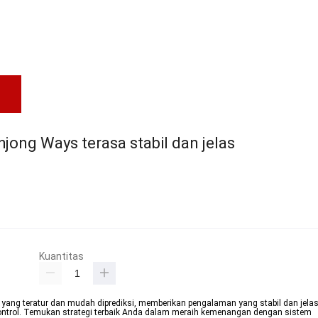
jong Ways terasa stabil dan jelas
Kuantitas
ang teratur dan mudah diprediksi, memberikan pengalaman yang stabil dan jelas
rkontrol. Temukan strategi terbaik Anda dalam meraih kemenangan dengan sistem